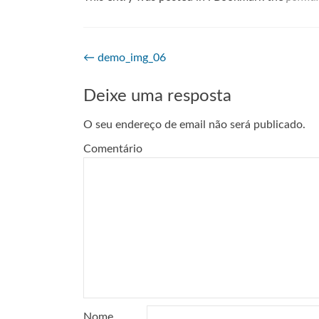
Navegação de artigos
←
demo_img_06
Deixe uma resposta
O seu endereço de email não será publicado.
Comentário
Nome